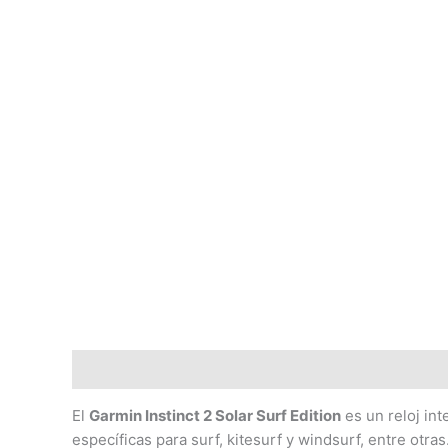
Ir
al
contenido
Descripción
El
Garmin Instinct 2 Solar Surf Edition
es un reloj int
específicas para surf, kitesurf y windsurf, entre otras