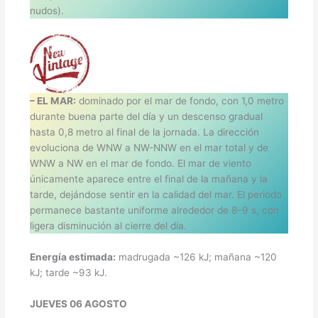
nudos).
– EL MAR:
dominado por el mar de fondo, con 1,0 metro
durante buena parte del día y un descenso gradual
hasta 0,8 metro al final de la jornada. La dirección
evoluciona de WNW a NW-NNW en el mar total y de
WNW a NW en el mar de fondo. El mar de viento
únicamente aparece entre el final de la mañana y la
tarde, dejándose sentir en la calidad del mar. El periodo
permanece bastante uniforme alrededor de 8–9 s, con
ligera disminución al cierre del día.
Energía estimada:
madrugada ~126 kJ; mañana ~120
kJ; tarde ~93 kJ.
JUEVES 06 AGOSTO