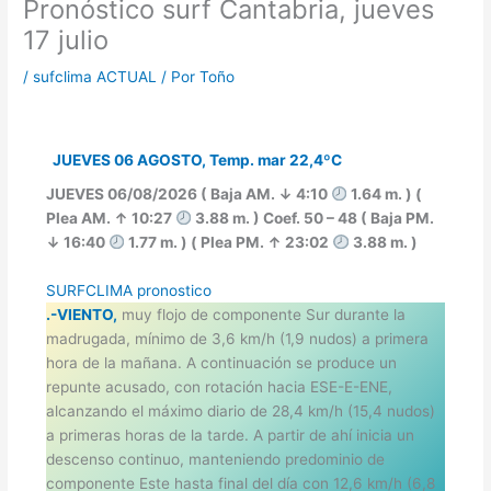
Pronóstico surf Cantabria, jueves
17 julio
/
sufclima ACTUAL
/ Por
Toño
JUEVES 06 AGOSTO, Temp. mar 22,4ºC
JUEVES 06/08/2026 ( Baja AM. ↓ 4:10
1.64 m. ) (
Plea AM. ↑ 10:27
3.88 m. ) Coef. 50 – 48 ( Baja PM.
↓ 16:40
1.77 m. ) ( Plea PM. ↑ 23:02
3.88 m. )
SURFCLIMA pronostico
.-VIENTO,
muy flojo de componente Sur durante la
madrugada, mínimo de 3,6 km/h (1,9 nudos) a primera
hora de la mañana. A continuación se produce un
repunte acusado, con rotación hacia ESE-E-ENE,
alcanzando el máximo diario de 28,4 km/h (15,4 nudos)
a primeras horas de la tarde. A partir de ahí inicia un
descenso continuo, manteniendo predominio de
componente Este hasta final del día con 12,6 km/h (6,8