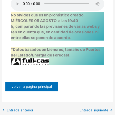
No olvides que es un pronóstico creado,
MIÉRCOLES 05 AGOSTO, a las 19:40
h,
comparando las previsiones de varias webs y
ten en cuenta que, en cantidad de ocasiones, ni
entre ellas se ponen de acuerdo
.
*Datos basados en Liencres, tamaño de Puertos
del Estado/Energía de Forecast.
volver a página principal
←
Entrada anterior
Entrada siguiente
→