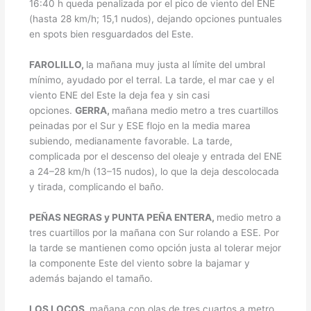
16:40 h queda penalizada por el pico de viento del ENE
(hasta 28 km/h; 15,1 nudos), dejando opciones puntuales
en spots bien resguardados del Este.
FAROLILLO,
la mañana muy justa al límite del umbral
mínimo, ayudado por el terral. La tarde, el mar cae y el
viento ENE del Este la deja fea y sin casi
opciones.
GERRA,
mañana medio metro a tres cuartillos
peinadas por el Sur y ESE flojo en la media marea
subiendo, medianamente favorable. La tarde,
complicada por el descenso del oleaje y entrada del ENE
a 24–28 km/h (13–15 nudos), lo que la deja descolocada
y tirada, complicando el baño.
PEÑAS NEGRAS y PUNTA PEÑA ENTERA,
medio metro a
tres cuartillos por la mañana con Sur rolando a ESE. Por
la tarde se mantienen como opción justa al tolerar mejor
la componente Este del viento sobre la bajamar y
además bajando el tamaño.
LOS LOCOS,
mañana con olas de tres cuartos a metro