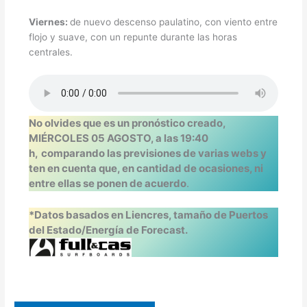
Viernes:
de nuevo descenso paulatino, con viento entre
flojo y suave, con un repunte durante las horas
centrales.
No olvides que es un pronóstico creado,
MIÉRCOLES 05 AGOSTO, a las 19:40
h,
comparando las previsiones de varias webs y
ten en cuenta que, en cantidad de ocasiones, ni
entre ellas se ponen de acuerdo
.
*Datos basados en Liencres, tamaño de Puertos
del Estado/Energía de Forecast.