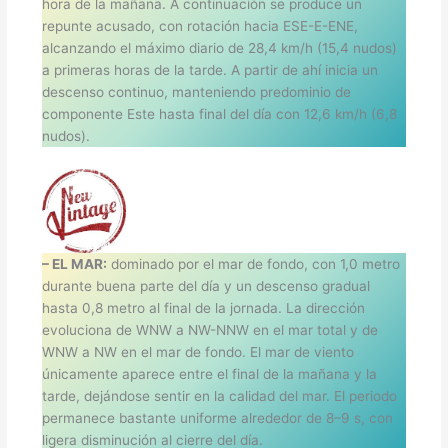
hora de la mañana. A continuación se produce un
repunte acusado, con rotación hacia ESE-E-ENE,
alcanzando el máximo diario de 28,4 km/h (15,4 nudos)
a primeras horas de la tarde. A partir de ahí inicia un
descenso continuo, manteniendo predominio de
componente Este hasta final del día con 12,6 km/h (6,8
nudos).
– EL MAR:
dominado por el mar de fondo, con 1,0 metro
durante buena parte del día y un descenso gradual
hasta 0,8 metro al final de la jornada. La dirección
evoluciona de WNW a NW-NNW en el mar total y de
WNW a NW en el mar de fondo. El mar de viento
únicamente aparece entre el final de la mañana y la
tarde, dejándose sentir en la calidad del mar. El periodo
permanece bastante uniforme alrededor de 8–9 s, con
ligera disminución al cierre del día.