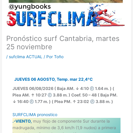
Pronóstico surf Cantabria, martes
25 noviembre
/
sufclima ACTUAL
/ Por
Toño
JUEVES 06 AGOSTO, Temp. mar 22,4ºC
JUEVES 06/08/2026 ( Baja AM. ↓ 4:10
1.64 m. ) (
Plea AM. ↑ 10:27
3.88 m. ) Coef. 50 – 48 ( Baja PM.
↓ 16:40
1.77 m. ) ( Plea PM. ↑ 23:02
3.88 m. )
SURFCLIMA pronostico
.-VIENTO,
muy flojo de componente Sur durante la
madrugada, mínimo de 3,6 km/h (1,9 nudos) a primera