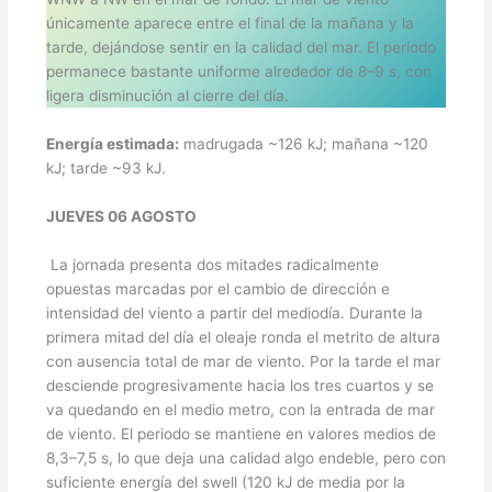
únicamente aparece entre el final de la mañana y la
tarde, dejándose sentir en la calidad del mar. El periodo
permanece bastante uniforme alrededor de 8–9 s, con
ligera disminución al cierre del día.
Energía estimada:
madrugada ~126 kJ; mañana ~120
kJ; tarde ~93 kJ.
JUEVES 06 AGOSTO
La jornada presenta dos mitades radicalmente
opuestas marcadas por el cambio de dirección e
intensidad del viento a partir del mediodía. Durante la
primera mitad del día el oleaje ronda el metrito de altura
con ausencia total de mar de viento. Por la tarde el mar
desciende progresivamente hacia los tres cuartos y se
va quedando en el medio metro, con la entrada de mar
de viento. El periodo se mantiene en valores medios de
8,3–7,5 s, lo que deja una calidad algo endeble, pero con
suficiente energía del swell (120 kJ de media por la