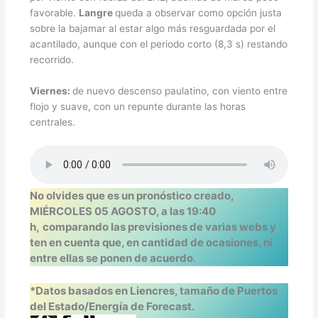
favorable.
Langre
queda a observar como opción justa
sobre la bajamar al estar algo más resguardada por el
acantilado, aunque con el periodo corto (8,3 s) restando
recorrido.
Viernes:
de nuevo descenso paulatino, con viento entre
flojo y suave, con un repunte durante las horas
centrales.
No olvides que es un pronóstico creado,
MIÉRCOLES 05 AGOSTO, a las 19:40
h,
comparando las previsiones de varias webs y
ten en cuenta que, en cantidad de ocasiones, ni
entre ellas se ponen de acuerdo
.
*Datos basados en Liencres, tamaño de Puertos
del Estado/Energía de Forecast.