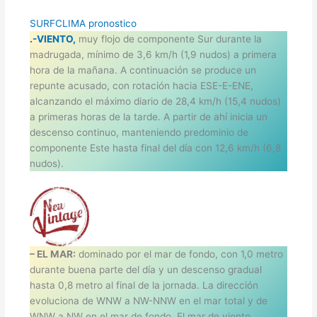
SURFCLIMA pronostico
.-VIENTO,
muy flojo de componente Sur durante la
madrugada, mínimo de 3,6 km/h (1,9 nudos) a primera
hora de la mañana. A continuación se produce un
repunte acusado, con rotación hacia ESE-E-ENE,
alcanzando el máximo diario de 28,4 km/h (15,4 nudos)
a primeras horas de la tarde. A partir de ahí inicia un
descenso continuo, manteniendo predominio de
componente Este hasta final del día con 12,6 km/h (6,8
nudos).
– EL MAR:
dominado por el mar de fondo, con 1,0 metro
durante buena parte del día y un descenso gradual
hasta 0,8 metro al final de la jornada. La dirección
evoluciona de WNW a NW-NNW en el mar total y de
WNW a NW en el mar de fondo. El mar de viento