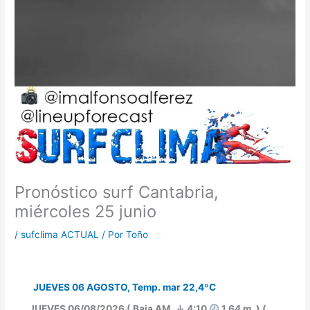
Pronóstico surf Cantabria,
miércoles 25 junio
/
sufclima ACTUAL
/ Por
Toño
JUEVES 06 AGOSTO, Temp. mar 22,4ºC
JUEVES 06/08/2026 ( Baja AM. ↓ 4:10
1.64 m. ) (