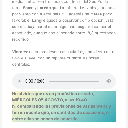
medio metro bien formadas con terral del Sur. Por la
tarde
Somo y Loredo
quedan afectadas y oleaje tocado,
por viento con fuerza del ENE, además de marea poco
favorable.
Langre
queda a observar como opción justa
sobre la bajamar al estar algo más resguardada por el
acantilado, aunque con el periodo corto (8,3 s) restando
recorrido.
Viernes:
de nuevo descenso paulatino, con viento entre
flojo y suave, con un repunte durante las horas
centrales.
No olvides que es un pronóstico creado,
MIÉRCOLES 05 AGOSTO, a las 19:40
h,
comparando las previsiones de varias webs y
ten en cuenta que, en cantidad de ocasiones, ni
entre ellas se ponen de acuerdo
.