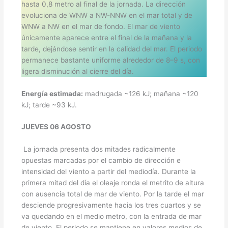
hasta 0,8 metro al final de la jornada. La dirección
evoluciona de WNW a NW-NNW en el mar total y de
WNW a NW en el mar de fondo. El mar de viento
únicamente aparece entre el final de la mañana y la
tarde, dejándose sentir en la calidad del mar. El periodo
permanece bastante uniforme alrededor de 8–9 s, con
ligera disminución al cierre del día.
Energía estimada:
madrugada ~126 kJ; mañana ~120
kJ; tarde ~93 kJ.
JUEVES 06 AGOSTO
La jornada presenta dos mitades radicalmente
opuestas marcadas por el cambio de dirección e
intensidad del viento a partir del mediodía. Durante la
primera mitad del día el oleaje ronda el metrito de altura
con ausencia total de mar de viento. Por la tarde el mar
desciende progresivamente hacia los tres cuartos y se
va quedando en el medio metro, con la entrada de mar
de viento. El periodo se mantiene en valores medios de