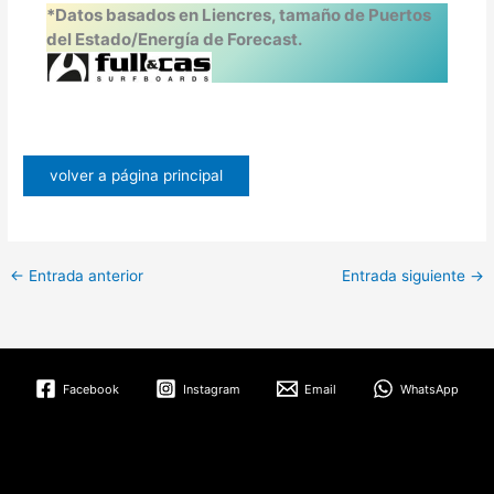
*Datos basados en Liencres, tamaño de Puertos
del Estado/Energía de Forecast.
volver a página principal
←
Entrada anterior
Entrada siguiente
→
Facebook
Instagram
Email
WhatsApp