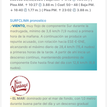
Plea AM. ↑ 10:27
3.88 m. ) Coef. 50 – 48 ( Baja PM.
↓ 16:40
1.77 m. ) ( Plea PM. ↑ 23:02
3.88 m. )
SURFCLIMA pronostico
.-VIENTO,
muy flojo de componente Sur durante la
madrugada, mínimo de 3,6 km/h (1,9 nudos) a primera
hora de la mañana. A continuación se produce un
repunte acusado, con rotación hacia ESE-E-ENE,
alcanzando el máximo diario de 28,4 km/h (15,4 nudos)
a primeras horas de la tarde. A partir de ahí inicia un
descenso continuo, manteniendo predominio de
componente Este hasta final del día con 12,6 km/h (6,8
nudos).
– EL MAR:
dominado por el mar de fondo, con 1,0 metro
durante buena parte del día y un descenso gradual