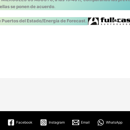
 ellas se ponen de acuerdo
.
 Puertos del Estado/Energía de Forecast.
Facebook
Instagram
Email
WhatsApp