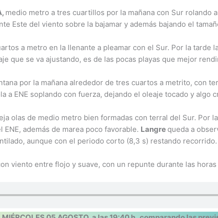
A,
medio metro a tres cuartillos por la mañana con Sur rolando 
ente Este del viento sobre la bajamar y además bajando el tamañ
rtos a metro en la llenante a pleamar con el Sur. Por la tarde l
aje que se va ajustando, es de las pocas playas que mejor rendi
ntana por la mañana alrededor de tres cuartos a metrito, con t
rola a ENE soplando con fuerza, dejando el oleaje tocado y algo 
ja olas de medio metro bien formadas con terral del Sur. Por l
del ENE, además de marea poco favorable.
Langre
queda a observ
ntilado, aunque con el periodo corto (8,3 s) restando recorrido.
n viento entre flojo y suave, con un repunte durante las horas 
,
MIÉRCOLES 05 AGOSTO, a las 19:40 h,
comparando las previs