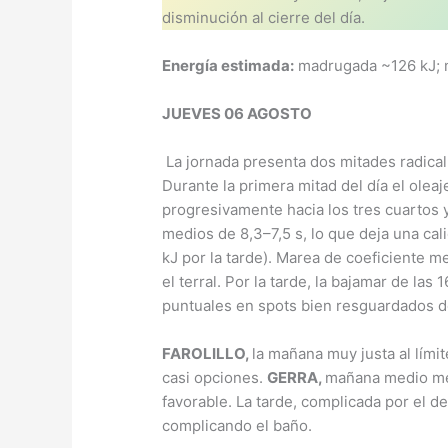
disminución al cierre del día.
Energía estimada:
madrugada ~126 kJ; m
JUEVES 06 AGOSTO
La jornada presenta dos mitades radical
Durante la primera mitad del día el oleaj
progresivamente hacia los tres cuartos 
medios de 8,3–7,5 s, lo que deja una cal
kJ por la tarde). Marea de coeficiente m
el terral. Por la tarde, la bajamar de la
puntuales en spots bien resguardados de
FAROLILLO,
la mañana muy justa al límit
casi opciones.
GERRA,
mañana medio met
favorable. La tarde, complicada por el d
complicando el baño.