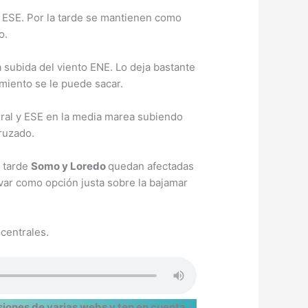
a ESE. Por la tarde se mantienen como
o.
a subida del viento ENE. Lo deja bastante
miento se le puede sacar.
erral y ESE en la media marea subiendo
cruzado.
a tarde
Somo y Loredo
quedan afectadas
ar como opción justa sobre la bajamar
centrales.
iones de varias webs y ten en cuenta