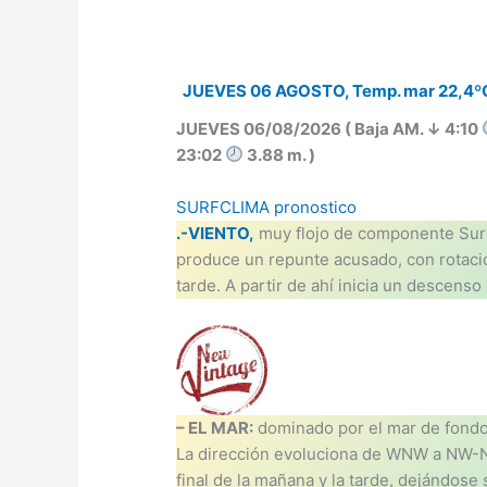
JUEVES 06 AGOSTO, Temp. mar 22,4º
JUEVES 06/08/2026 ( Baja AM. ↓ 4:10
23:02
3.88 m. )
SURFCLIMA pronostico
.-VIENTO,
muy flojo de componente Sur 
produce un repunte acusado, con rotaci
tarde. A partir de ahí inicia un descens
– EL MAR:
dominado por el mar de fondo, 
La dirección evoluciona de WNW a NW-NN
final de la mañana y la tarde, dejándose