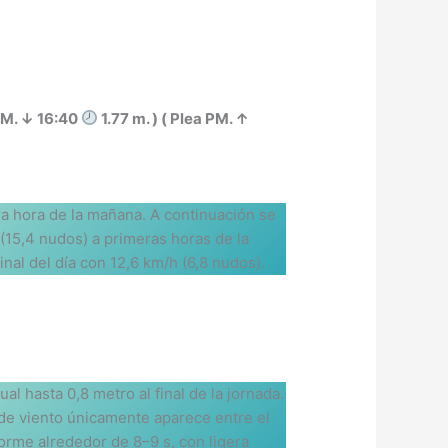
 PM. ↓ 16:40
1.77 m. ) ( Plea PM. ↑
a hora de la mañana. A continuación se
15,4 nudos) a primeras horas de la
nal del día con 12,6 km/h (6,8 nudos).
 hasta 0,8 metro al final de la jornada.
de viento únicamente aparece entre el
forme alrededor de 8–9 s, con ligera