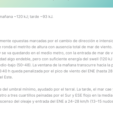
añana ~120 kJ; tarde ~93 kJ.
mente opuestas marcadas por el cambio de dirección e intensida
e ronda el metrito de altura con ausencia total de mar de viento
y se va quedando en el medio metro, con la entrada de mar de v
idad algo endeble, pero con suficiente energía del swell (120 
edio-bajo (50–48). La ventana de la mañana transcurre hacia la 
s 16:40 h queda penalizada por el pico de viento del ENE (hasta 
l Este.
e del umbral mínimo, ayudado por el terral. La tarde, el mar cae y
ro a tres cuartillos peinadas por el Sur y ESE flojo en la me
escenso del oleaje y entrada del ENE a 24–28 km/h (13–15 nudos)