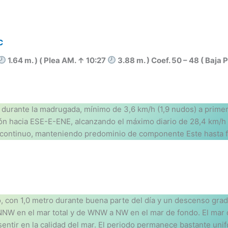
C
1.64 m. ) ( Plea AM. ↑ 10:27
3.88 m. ) Coef. 50 – 48 ( Baja
durante la madrugada, mínimo de 3,6 km/h (1,9 nudos) a primer
ón hacia ESE-E-ENE, alcanzando el máximo diario de 28,4 km/h (
o continuo, manteniendo predominio de componente Este hasta fi
con 1,0 metro durante buena parte del día y un descenso gradual
W en el mar total y de WNW a NW en el mar de fondo. El mar 
 sentir en la calidad del mar. El periodo permanece bastante uni