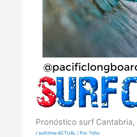
Pronóstico surf Cantabria
/
sufclima ACTUAL
/ Por
Toño