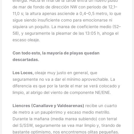
energía. Hacia el final de la tarde entra un nuevo pulso
de mar de fondo de dirección NW con periodo de 12,1–
11,0 s; la altura apenas asciende a 0,4–0,5 metro, lo que
sigue siendo insuficiente como para emocionarse ni
siquiera un poquito. La marea de coeficiente medio (52–
58), y seguramente la pleamar de las 13:05 h, ahoga el
escaso oleaje.
Con todo esto, la mayoría de playas quedan
descartadas.
Los Locos,
oleaje muy justo en general, que
seguramente no va a dar el mínimo aprovechable. La
diferencia es que por la tarde el mar se verá colocado y
limpio, al abrigo del viento de componente NE/ENE.
Liencres (Canallave y Valdearenas)
recibe un cuarto
de metro a un paupérrimo y escaso medio metrillo.
Durante la mañana (media marea subiendo) con terral
del S/SSW, seguramente se vea mar limpio y, tirando de
bastante optimismo, nos encontremos olitas pequeñas.