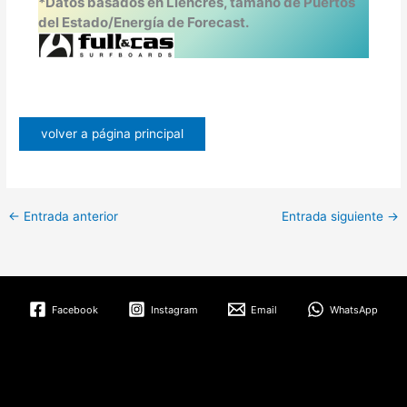
*Datos basados en Liencres, tamaño de Puertos
del Estado/Energía de Forecast.
volver a página principal
←
Entrada anterior
Entrada siguiente
→
Facebook
Instagram
Email
WhatsApp