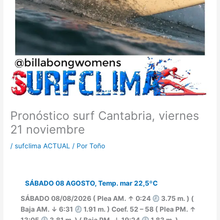
Pronóstico surf Cantabria, viernes
21 noviembre
/
sufclima ACTUAL
/ Por
Toño
SÁBADO 08 AGOSTO, Temp. mar 22,5ºC
SÁBADO 08/08/2026 ( Plea AM. ↑ 0:24
3.75 m. ) (
Baja AM. ↓ 6:31
1.91 m. ) Coef. 52 – 58 ( Plea PM. ↑