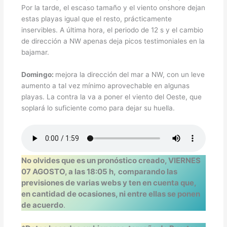
Por la tarde, el escaso tamaño y el viento onshore dejan
estas playas igual que el resto, prácticamente
inservibles. A última hora, el periodo de 12 s y el cambio
de dirección a NW apenas deja picos testimoniales en la
bajamar.
Domingo:
mejora la dirección del mar a NW, con un leve
aumento a tal vez mínimo aprovechable en algunas
playas. La contra la va a poner el viento del Oeste, que
soplará lo suficiente como para dejar su huella.
No olvides que es un pronóstico creado,
VIERNES
07 AGOSTO, a las 18:05 h,
comparando las
previsiones de varias webs y ten en cuenta que,
en cantidad de ocasiones, ni entre ellas se ponen
de acuerdo
.