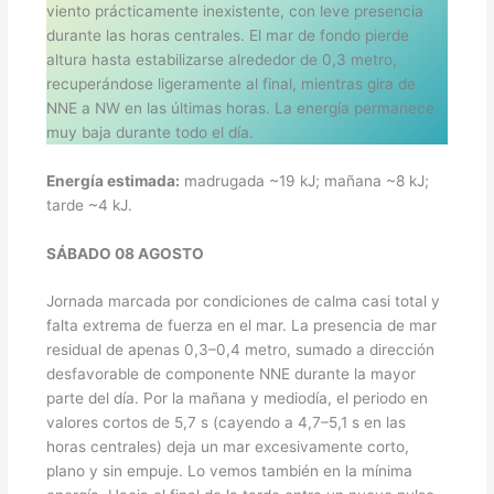
viento prácticamente inexistente, con leve presencia
durante las horas centrales. El mar de fondo pierde
altura hasta estabilizarse alrededor de 0,3 metro,
recuperándose ligeramente al final, mientras gira de
NNE a NW en las últimas horas. La energía permanece
muy baja durante todo el día.
Energía estimada:
madrugada ~19 kJ; mañana ~8 kJ;
tarde ~4 kJ.
SÁBADO 08 AGOSTO
Jornada marcada por condiciones de calma casi total y
falta extrema de fuerza en el mar. La presencia de mar
residual de apenas 0,3–0,4 metro, sumado a dirección
desfavorable de componente NNE durante la mayor
parte del día. Por la mañana y mediodía, el periodo en
valores cortos de 5,7 s (cayendo a 4,7–5,1 s en las
horas centrales) deja un mar excesivamente corto,
plano y sin empuje. Lo vemos también en la mínima