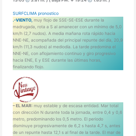
13:05
3.81 m. ) ( Baja PM. ↓ 19:24
1.83 m. )
SURFCLIMA pronostico
.-VIENTO,
muy flojo de SSE-SE-ESE durante la
madrugada, rota a S al amanecer con un mínimo de 5,0
km/h (2,7 nudos). A media mañana rota rápido hacia
NNE-NE, acompañada del principal repunte del día, 20,9
km/h (11,3 nudos) al mediodía. La tarde predomina el
NNE-NE, con aflojamiento continuo y giro progresivo
hacia ENE, E y ESE durante las últimas horas,
finalizando flojo.
– EL MAR:
muy estable y de escasa entidad. Mar total
con dirección N durante toda la jornada, entre 0,4 y 0,6
metro, predominando los 0,5 metro. El periodo
disminuye progresivamente de 6,2 s hasta 4,7 s, antes
de un repunte hasta 12,1 s al final de la tarde. El mar de