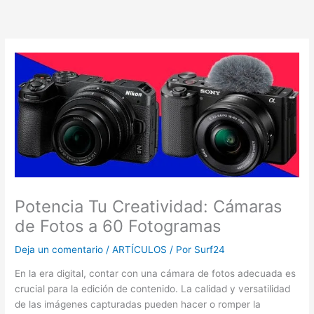
Ir
al
contenido
Potencia Tu Creatividad: Cámaras
de Fotos a 60 Fotogramas
Deja un comentario
/
ARTÍCULOS
/ Por
Surf24
En la era digital, contar con una cámara de fotos adecuada es
crucial para la edición de contenido. La calidad y versatilidad
de las imágenes capturadas pueden hacer o romper la